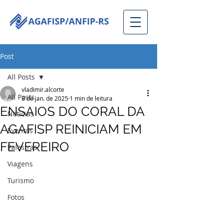
Post
All Posts
vladimir.alcorte
All Posts
8 de jan. de 2025
1 min de leitura
ENSAIOS DO CORAL DA
Notícias
AGAFISP REINICIAM EM
Eventos
FEVEREIRO
Palestras
Viagens
Turismo
Fotos