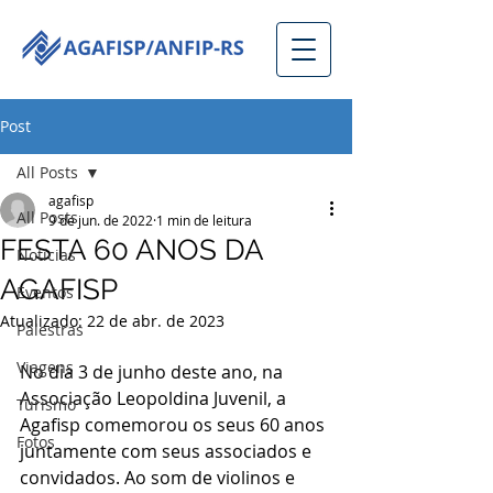
Post
All Posts
agafisp
All Posts
9 de jun. de 2022
1 min de leitura
FESTA 60 ANOS DA
Notícias
AGAFISP
Eventos
Atualizado:
22 de abr. de 2023
Palestras
Viagens
No dia 3 de junho deste ano, na 
Associação Leopoldina Juvenil, a 
Turismo
Agafisp comemorou os seus 60 anos 
Fotos
juntamente com seus associados e 
convidados. Ao som de violinos e 