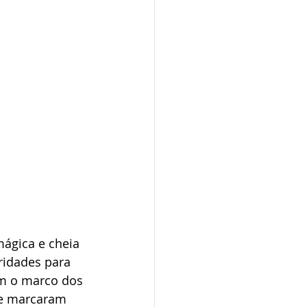
mágica e cheia 
ridades para 
m o marco dos 
ue marcaram 