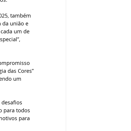
2025, também 
 da união e 
 cada um de 
pecial”, 
compromisso 
ia das Cores” 
zendo um 
 desafios 
o para todos 
motivos para 