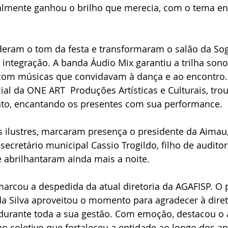
nalmente ganhou o brilho que merecia, com o tema en
 deram o tom da festa e transformaram o salão da S
 integração. A banda Áudio Mix garantiu a trilha sonor
om músicas que convidavam à dança e ao encontro.
al da ONE ART  Produções Artísticas e Culturais, trou
to, encantando os presentes com sua performance.
s ilustres, marcaram presença o presidente da Aimau,
o secretário municipal Cassio Trogildo, filho de auditor 
e abrilhantaram ainda mais a noite.
rcou a despedida da atual diretoria da AGAFISP. O 
da Silva aproveitou o momento para agradecer à diret
 durante toda a sua gestão. Com emoção, destacou o 
ho coletivo que fortaleceu a entidade ao longo dos an