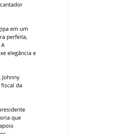
cantador 
ogipa em um 
a perfeita, 
 A 
xe elegância e 
 Johnny 
fiscal da 
presidente 
oria que 
apoio 
os.