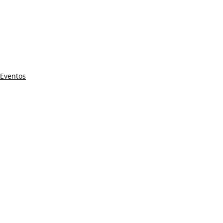
Eventos
Posts recentes
Ver tudo