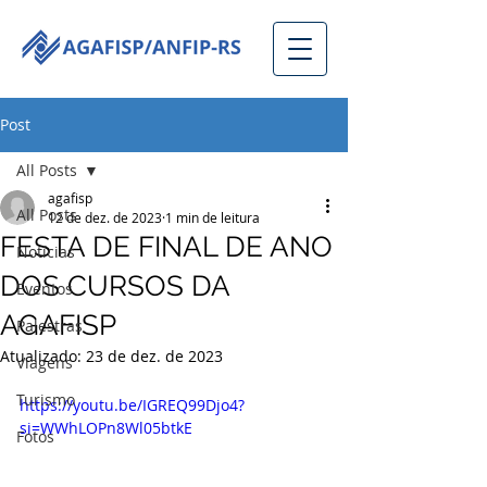
Post
All Posts
agafisp
All Posts
12 de dez. de 2023
1 min de leitura
FESTA DE FINAL DE ANO
Notícias
DOS CURSOS DA
Eventos
AGAFISP
Palestras
Atualizado:
23 de dez. de 2023
Viagens
Turismo
https://youtu.be/IGREQ99Djo4?
si=WWhLOPn8Wl05btkE
Fotos